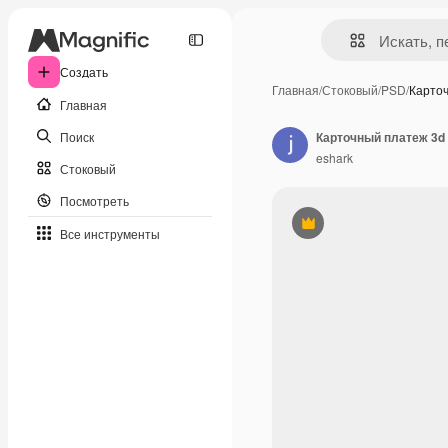
Создать
Главная
/
Стоковый
/
PSD
/
Карто
Главная
Поиск
Карточный платеж 3d
eshark
Стоковый
Посмотреть
Премиум
Все инструменты