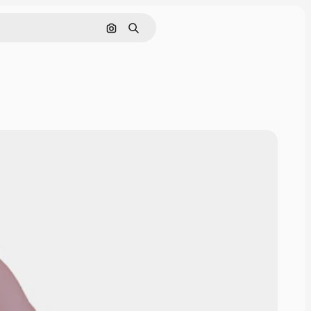
Поиск по изображению
Поиск