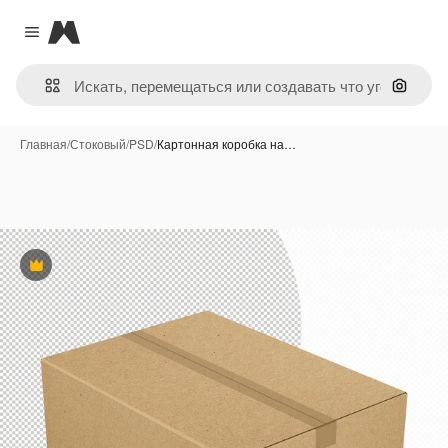
Magnific
Close menu
Поиск 
Главная
/
Стоковый
/
PSD
/
Картонная коробка на…
Премиум