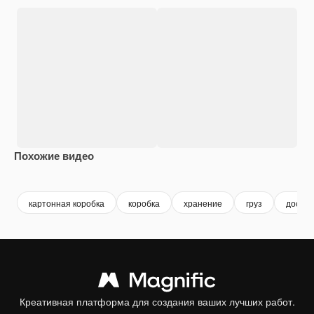
Похожие видео
Premium
Premium
Сгенерировано с помощью ИИ
Premium
Premium
Сгенериров
картонная коробка
коробка
хранение
груз
достав
Креативная платформа для создания ваших лучших работ.