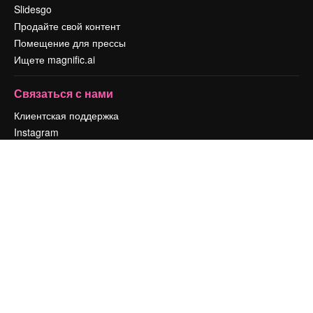
Slidesgo
Продайте свой контент
Помещение для прессы
Ищете magnific.ai
Связаться с нами
Клиентская поддержка
Instagram
YouTube
LinkedIn
TikTok
Discord
X
Reddit
Copyright © 2010-
2026
Freepik Company S.L.U.
Все права защищены
.