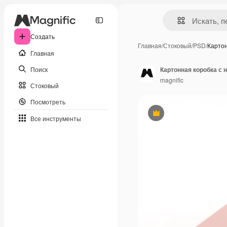
Создать
Главная
/
Стоковый
/
PSD
/
Картон
Главная
Поиск
Картонная коробка с 
magnific
Стоковый
Посмотреть
Премиум
Все инструменты