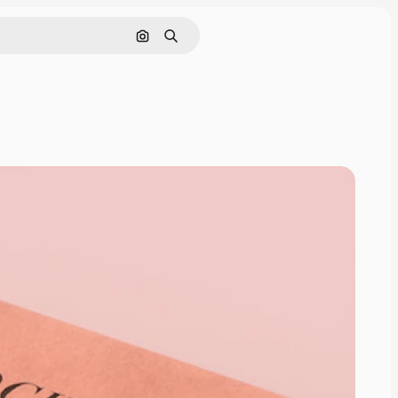
Поиск по изображению
Поиск