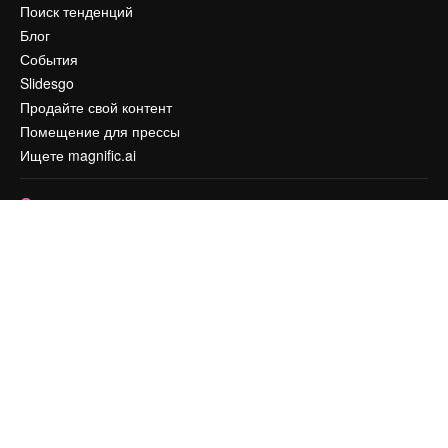
Поиск тенденций
Блог
События
Slidesgo
Продайте свой контент
Помещение для прессы
Ищете magnific.ai
Связаться с нами
Клиентская поддержка
Instagram
YouTube
LinkedIn
TikTok
Discord
X
Reddit