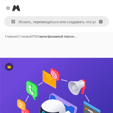
Magnific
Close menu
Поиск 
Главная
/
Стоковый
/
PSD
/
мультфильмный персон…
Премиум