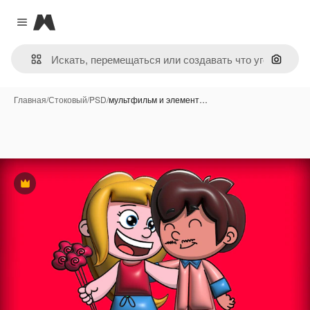
Magnific
Close menu
Поиск 
Главная
/
Стоковый
/
PSD
/
мультфильм и элемент…
Премиум