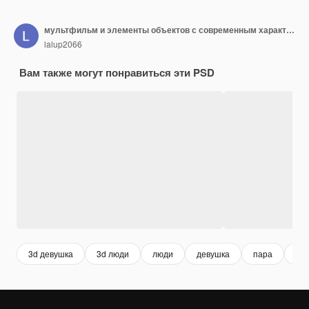
мультфильм и элементы объектов с современным характером 3d Render PSD
lalup2066
Вам также могут понравиться эти PSD
3d девушка
3d люди
люди
девушка
пара
вл