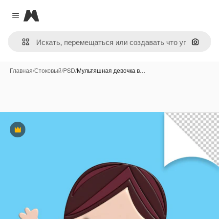
Magnific
Close menu
Поиск 
Главная
/
Стоковый
/
PSD
/
Мультяшная девочка в…
Премиум