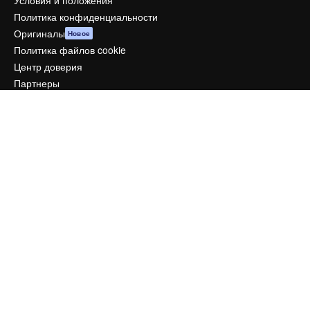
Условия и положения
Политика конфиденциальности
Оригиналы
Новое
Политика файлов cookie
Центр доверия
Партнеры
Предприятие
Компания
Цены
О нас
Reviews
Вакансии
Поиск тенденций
Блог
События
Slidesgo
Продайте свой контент
Помещение для прессы