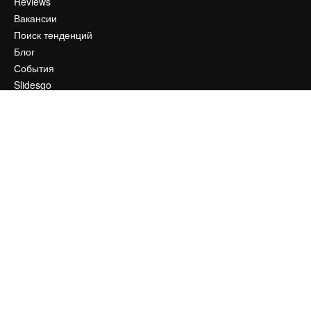
Reviews
Вакансии
Поиск тенденций
Блог
События
Slidesgo
Продайте свой контент
Помещение для прессы
Ищете magnific.ai
Связаться с нами
Клиентская поддержка
Instagram
YouTube
LinkedIn
TikTok
Discord
X
Reddit