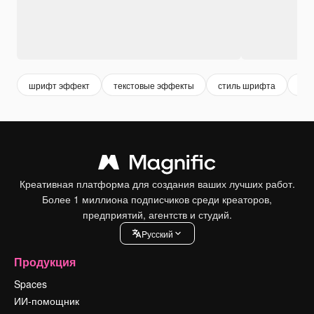
шрифт эффект
текстовые эффекты
стиль шрифта
шр
Креативная платформа для создания ваших лучших работ.
Более 1 миллиона подписчиков среди креаторов,
предприятий, агентств и студий.
Pусский
Продукция
Spaces
ИИ-помощник