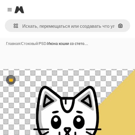
Magnific
Close menu
Поиск 
Главная
/
Стоковый
/
PSD
/
Икона кошки со стето…
Премиум