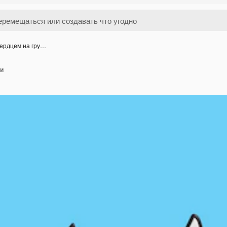
сердцем на гру…
ди