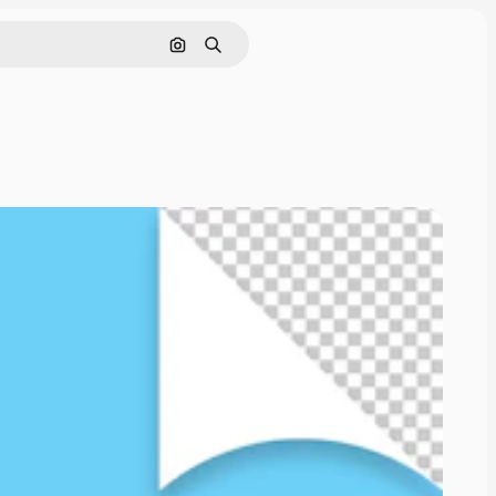
Поиск по изображению
Поиск