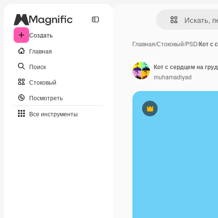
Создать
Главная
/
Стоковый
/
PSD
/
Кот с 
Главная
Поиск
Кот с сердцем на гру
muhamadiyad
Стоковый
Посмотреть
Премиум
Все инструменты