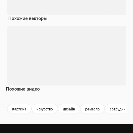
Похожие векторы
Похожие видео
Premium
Premium
Сгенерировано с помощью ИИ
Premium
Premium
Картина
искусство
дизайн
ремесло
сотрудничест