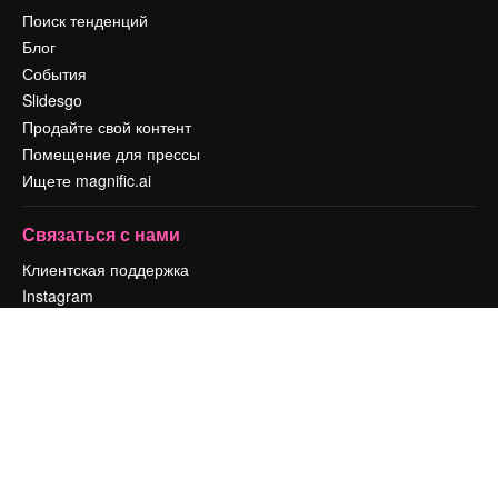
Поиск тенденций
Блог
События
Slidesgo
Продайте свой контент
Помещение для прессы
Ищете magnific.ai
Связаться с нами
Клиентская поддержка
Instagram
YouTube
LinkedIn
TikTok
Discord
X
Reddit