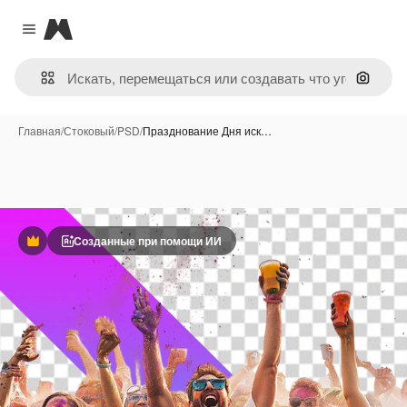
Magnific
Close menu
Поиск 
Главная
/
Стоковый
/
PSD
/
Празднование Дня иск…
Созданные при помощи ИИ
Премиум