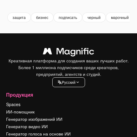
Premium
Premium
Premium
Premium
защита
бизнес
подписать
черный
марочный
Креативная платформа для создания ваших лучших работ.
Более 1 миллиона подписчиков среди креаторов,
предприятий, агентств и студий.
Pусский
Продукция
Spaces
ИИ-помощник
Генератор изображений ИИ
Генератор видео ИИ
Генератор голоса на основе ИИ