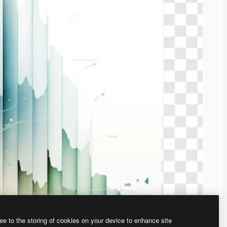
ee to the storing of cookies on your device to enhance site
ью нашего
генератора изображений на основе ИИ.