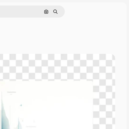
Поиск по изображению
Поиск