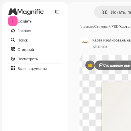
Создать
Главная
/
Стоковый
/
PSD
/
Карта
Главная
Поиск
Карта изолирована н
tohamina
Стоковый
Посмотреть
Созданные при
Премиум
Все инструменты