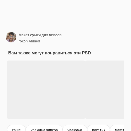
Макет сумки для чипсов
rokon Ahmed
Вам также могут понравиться эти PSD
саше
упаковка чипсов
упаковка
пакетик
макет уп