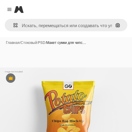
Magnific
Close menu
Поиск 
Главная
/
Стоковый
/
PSD
/
Макет сумки для чипс…
Премиум