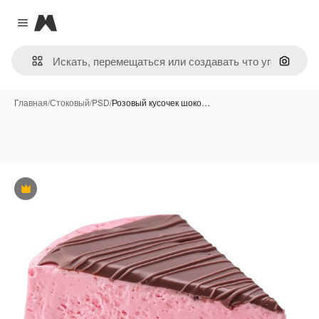
Magnific
Close menu
Поиск 
Главная
/
Стоковый
/
PSD
/
Розовый кусочек шоко…
Премиум