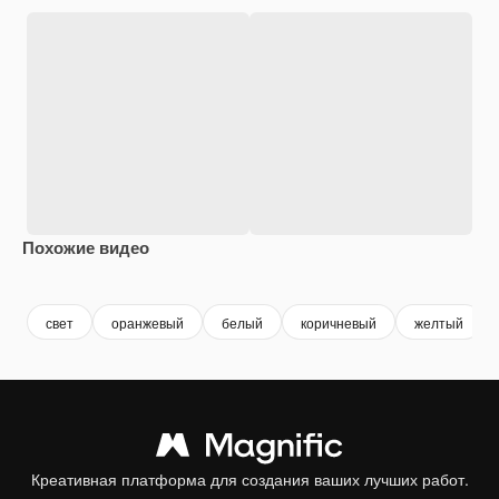
Похожие видео
Premium
Premium
Сгенерировано с помощью ИИ
Premium
Premium
свет
оранжевый
белый
коричневый
желтый
Креативная платформа для создания ваших лучших работ.