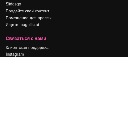
Slidesgo
Продайте свой контент
Помещение для прессы
Ищете magnific.ai
Связаться с нами
Клиентская поддержка
Instagram
YouTube
LinkedIn
TikTok
Discord
X
Reddit
Copyright © 2010-
2026
Freepik Company S.L.U.
Все права защищены
.