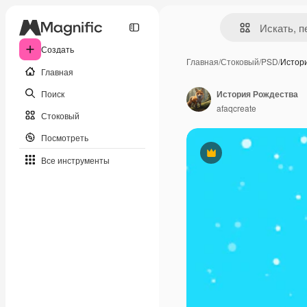
Создать
Главная
/
Стоковый
/
PSD
/
Истор
Главная
Поиск
История Рождества
afaqcreate
Стоковый
Посмотреть
Премиум
Все инструменты