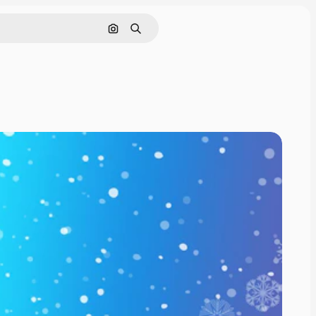
Поиск по изображению
Поиск