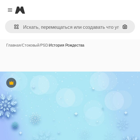
Magnific
Close menu
Поиск 
Главная
/
Стоковый
/
PSD
/
История Рождества
Премиум