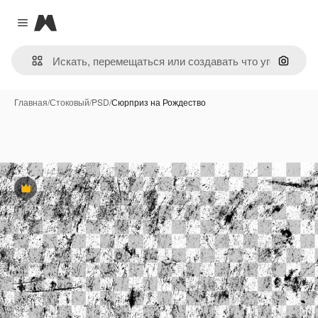
Magnific
Close menu
Поиск 
Главная
/
Стоковый
/
PSD
/
Сюрприз на Рождество
Премиум