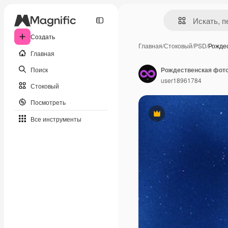
Создать
Главная
/
Стоковый
/
PSD
/
Рожде
Главная
Поиск
Рождественская фото
user18961784
Стоковый
Посмотреть
Премиум
Все инструменты