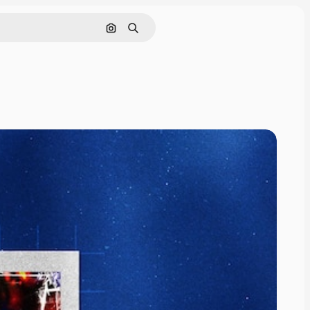
Поиск по изображению
Поиск