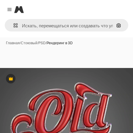
Magnific
Close menu
Поиск 
Главная
/
Стоковый
/
PSD
/
Рендеринг в 3D
Премиум