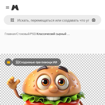
Magnific
Close menu
Поиск 
Главная
/
Стоковый
/
PSD
/
Классический сырный …
Созданные при помощи ИИ
Премиум