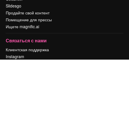
Slidesgo
Продайте свой контент
Помещение для прессы
Ищете magnific.ai
Связаться с нами
Клиентская поддержка
Instagram
YouTube
LinkedIn
TikTok
Discord
X
Reddit
Copyright © 2010-
2026
Freepik Company S.L.U.
Все права защищены
.