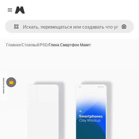
Magnific
Close menu
Поиск 
Главная
/
Стоковый
/
PSD
/
Глина Смартфон Макет
Премиум