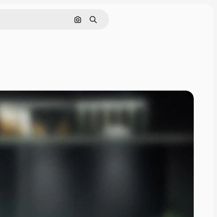
Поиск по изображению
Поиск