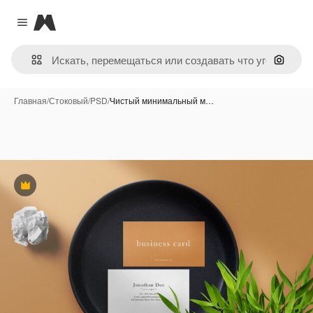
Magnific
Close menu
Поиск 
Главная
/
Стоковый
/
PSD
/
Чистый минимальный м…
Премиум