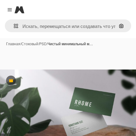
Magnific
Close menu
Поиск 
Главная
/
Стоковый
/
PSD
/
Чистый минимальный м…
Премиум