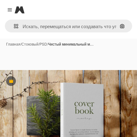
Magnific
Close menu
Поиск 
Главная
/
Стоковый
/
PSD
/
Чистый минимальный м…
Премиум