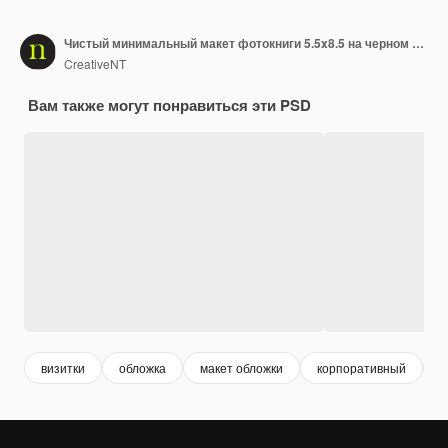
Чистый минимальный макет фотокниги 5.5x8.5 на черном камне с растениями и фоном. PSD файл.
CreativeNT
Вам также могут понравиться эти PSD
визитки
обложка
макет обложки
корпоративный
к