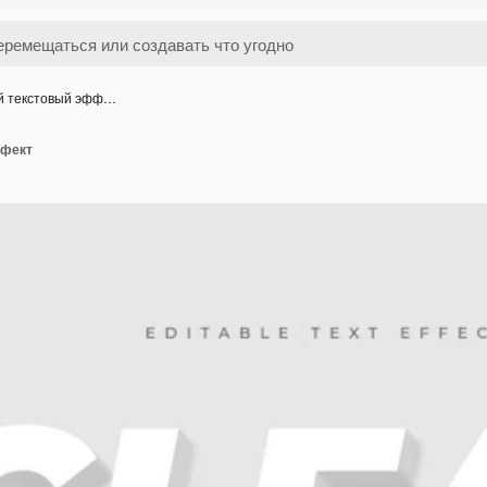
й текстовый эфф…
ффект