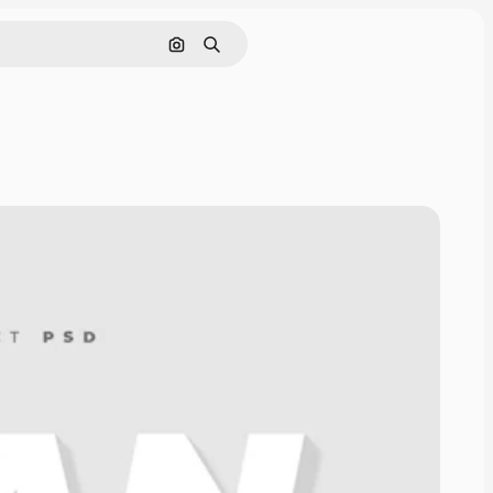
Поиск по изображению
Поиск