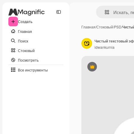
Создать
Главная
/
Стоковый
/
PSD
/
Чисты
Главная
Поиск
Чистый текстовый э
idwankurnia
Стоковый
Посмотреть
Премиум
Все инструменты