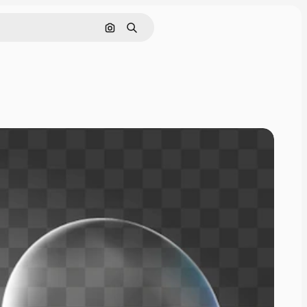
Поиск по изображению
Поиск