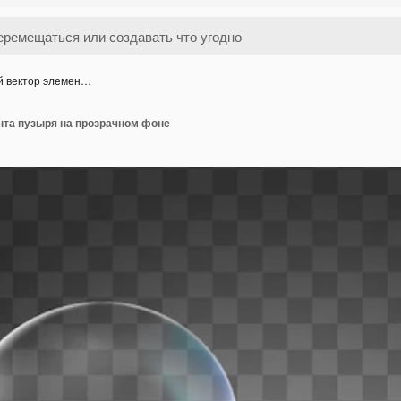
й вектор элемен…
нта пузыря на прозрачном фоне