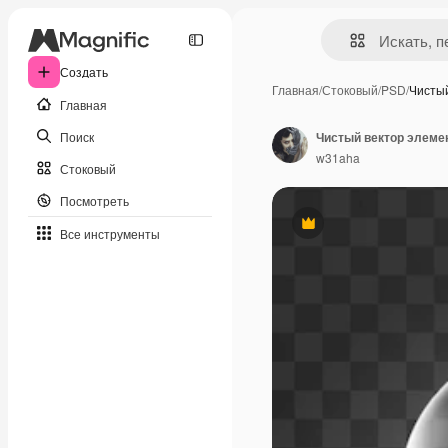
Создать
Главная
/
Стоковый
/
PSD
/
Чисты
Главная
Поиск
Чистый вектор элеме
w31aha
Стоковый
Посмотреть
Премиум
Все инструменты