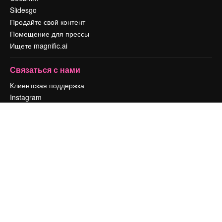
Slidesgo
Продайте свой контент
Помещение для прессы
Ищете magnific.ai
Связаться с нами
Клиентская поддержка
Instagram
YouTube
LinkedIn
TikTok
Discord
X
Reddit
Copyright © 2010-
2026
Freepik Company S.L.U.
Все права защищены
.