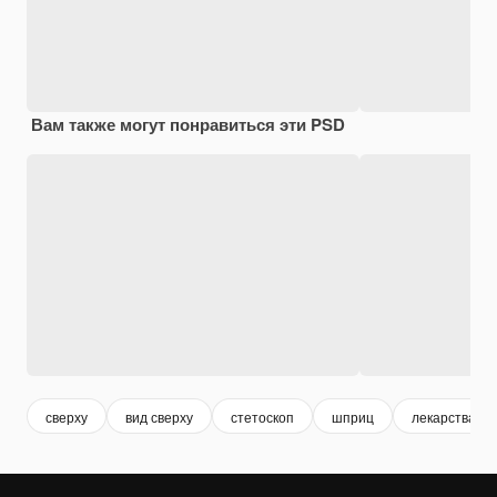
Вам также могут понравиться эти PSD
сверху
вид сверху
стетоскоп
шприц
лекарства