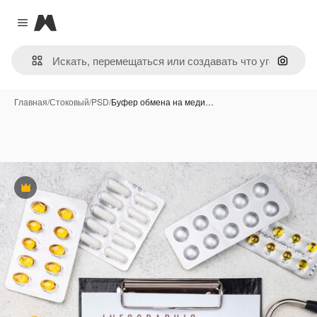
Magnific
Close menu
Поиск 
Главная
/
Стоковый
/
PSD
/
Буфер обмена на меди…
Премиум