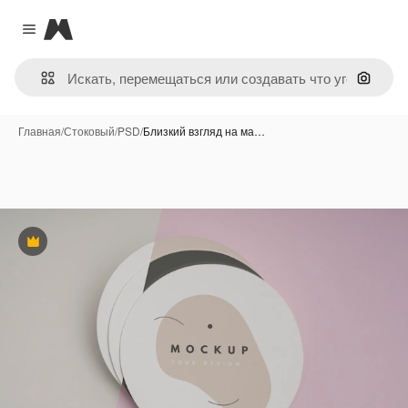
Magnific
Close menu
Поиск 
Главная
/
Стоковый
/
PSD
/
Близкий взгляд на ма…
Премиум