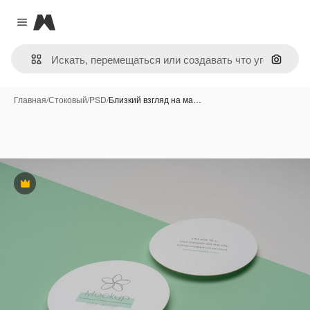
Magnific
Close menu
Поиск 
Главная
/
Стоковый
/
PSD
/
Близкий взгляд на ма…
Премиум