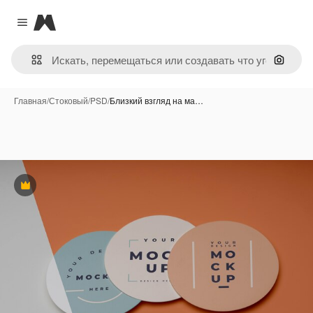
Magnific
Close menu
Поиск 
Главная
/
Стоковый
/
PSD
/
Близкий взгляд на ма…
Премиум