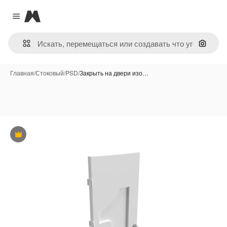
Magnific
Close menu
Поиск 
Главная
/
Стоковый
/
PSD
/
Закрыть на двери изо…
Премиум