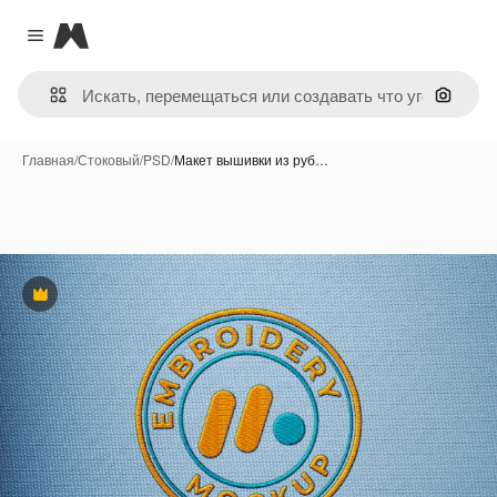
Magnific
Close menu
Поиск 
Главная
/
Стоковый
/
PSD
/
Макет вышивки из руб…
Премиум