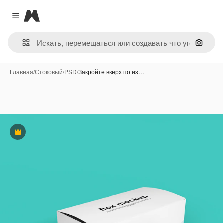
Magnific
Close menu
Поиск 
Главная
/
Стоковый
/
PSD
/
Закройте вверх по из…
Премиум