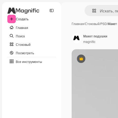
Создать
Главная
/
Стоковый
/
PSD
/
Макет
Главная
Поиск
Макет подушки
magnific
Стоковый
Посмотреть
Премиум
Все инструменты