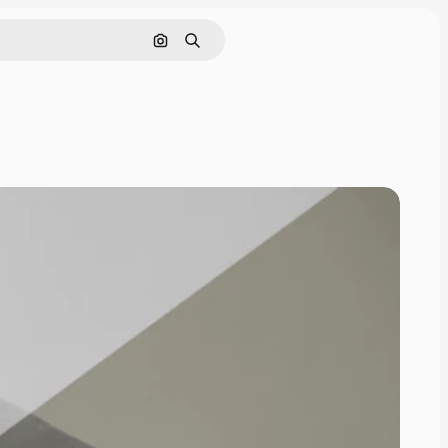
Поиск по изображению
Поиск