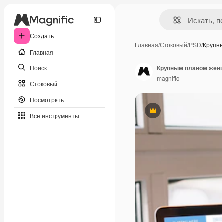
Создать
Главная
/
Стоковый
/
PSD
/
Крупн
Главная
Поиск
Крупным планом женщ
magnific
Стоковый
Посмотреть
Премиум
Все инструменты