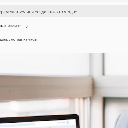
ым планом женщи…
ина смотрит на часы