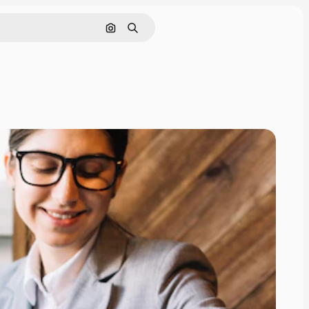
Поиск по изображению
Поиск