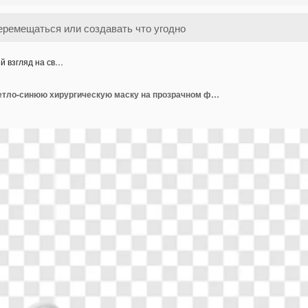
й взгляд на св…
Близкий взгляд на светло-синюю хирургическую маску на прозрачном фоне