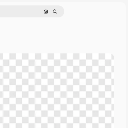
Поиск по изображению
Поиск