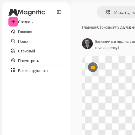
Создать
Главная
/
Стоковый
/
PSD
/
Близки
Главная
Поиск
revoteagency1
Стоковый
Посмотреть
Премиум
Все инструменты