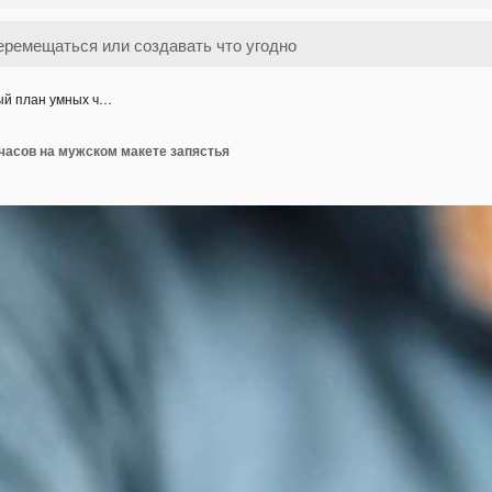
ый план умных ч…
часов на мужском макете запястья