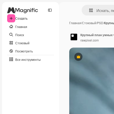
Создать
Главная
/
Стоковый
/
PSD
/
Крупн
Главная
Поиск
Крупный план умных 
rawpixel.com
Стоковый
Посмотреть
Премиум
Все инструменты