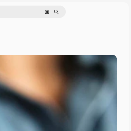
Поиск по изображению
Поиск