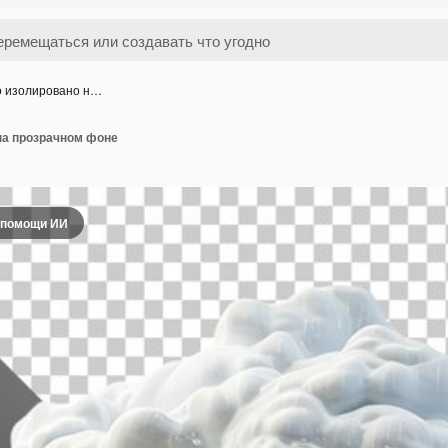
о изолировано н…
на прозрачном фоне
 помощи ИИ