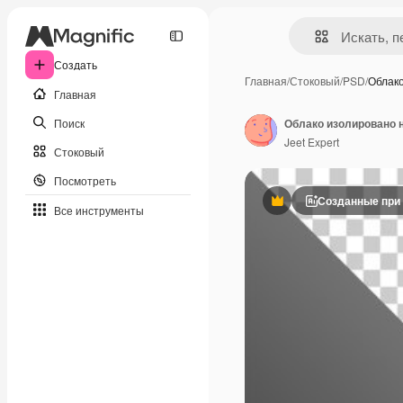
Создать
Главная
/
Стоковый
/
PSD
/
Облак
Главная
Поиск
Облако изолировано 
Jeet Expert
Стоковый
Посмотреть
Созданные при
Премиум
Все инструменты