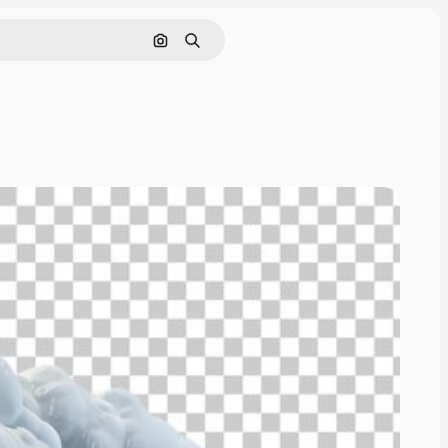
Поиск по изображению
Поиск