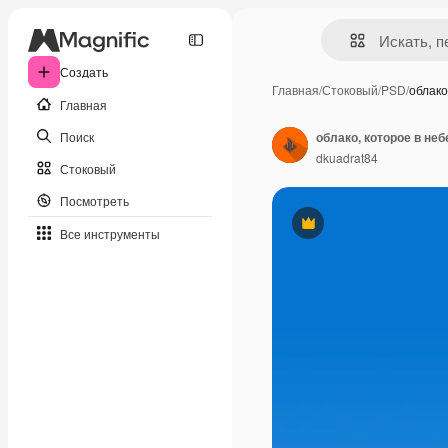
Создать
Главная
/
Стоковый
/
PSD
/
облако
Главная
Поиск
облако, которое в неб
dkuadrat84
Стоковый
Посмотреть
Премиум
Все инструменты