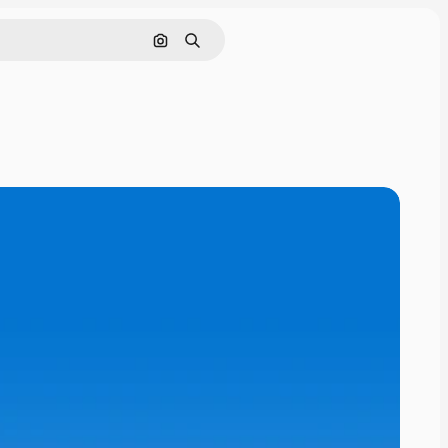
Поиск по изображению
Поиск