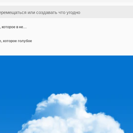
, которое в не…
е, которое голубое