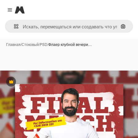
Magnific
Close menu
Поиск 
Главная
/
Стоковый
/
PSD
/
Флаер клубной вечери…
Премиум