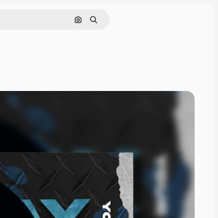
Поиск по изображению
Поиск