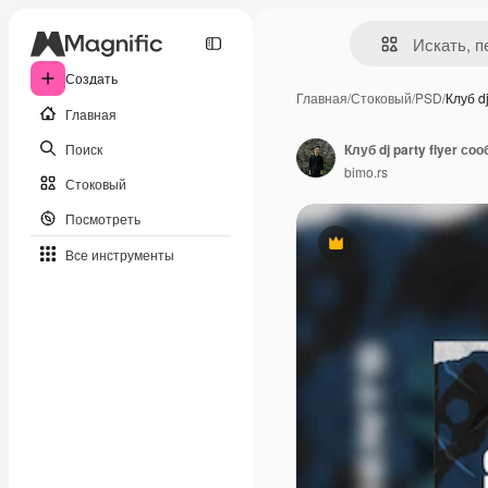
Создать
Главная
/
Стоковый
/
PSD
/
Клуб dj
Главная
Поиск
Клуб dj party flyer с
bimo.rs
Стоковый
Посмотреть
Премиум
Все инструменты