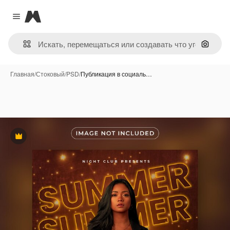
Magnific
Close menu
Поиск 
Главная
/
Стоковый
/
PSD
/
Публикация в социаль…
Премиум