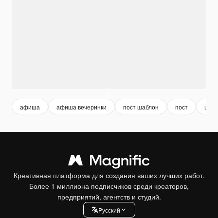
афиша
афиша вечеринки
пост шаблон
пост
шаб
Креативная платформа для создания ваших лучших работ.
Более 1 миллиона подписчиков среди креаторов,
предприятий, агентств и студий.
Pусский