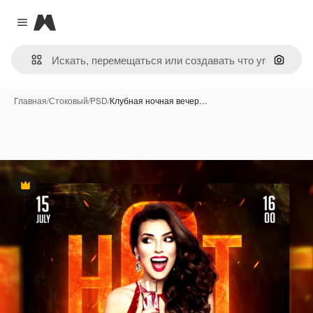
Magnific
Close menu
Поиск 
Главная
/
Стоковый
/
PSD
/
Клубная ночная вечер…
Премиум