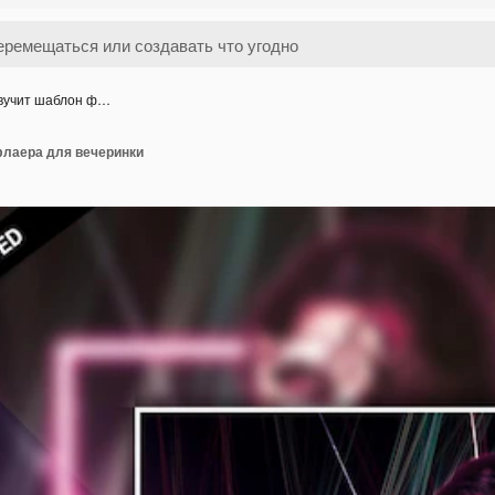
звучит шаблон ф…
флаера для вечеринки