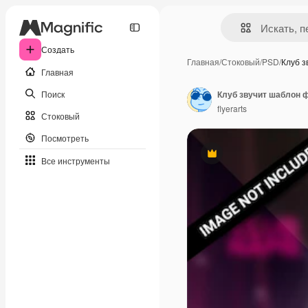
Создать
Главная
/
Стоковый
/
PSD
/
Клуб 
Главная
Поиск
Клуб звучит шаблон 
flyerarts
Стоковый
Посмотреть
Премиум
Все инструменты