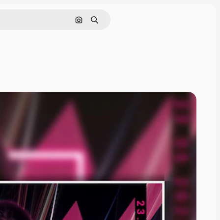
Поиск по изображению
Поиск