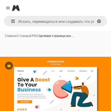
Magnific
Close menu
Поиск 
Главная
/
Стоковый
/
PSD
/
Целевая страница кон…
Премиум