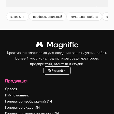
коворкинг
профессиональный
командная работа
сотр
Креативная платформа для создания ваших лучших работ.
Более 1 миллиона подписчиков среди креаторов,
предприятий, агентств и студий.
Pусский
Продукция
Spaces
ИИ-помощник
Генератор изображений ИИ
Генератор видео ИИ
Генератор голоса на основе ИИ