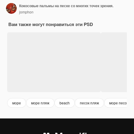
Кокосовые пальмы на песке со многих точек зрения.
jomphon
Вам также могут понравиться эти PSD
море
море пляж
beach
песок пляж
море песок