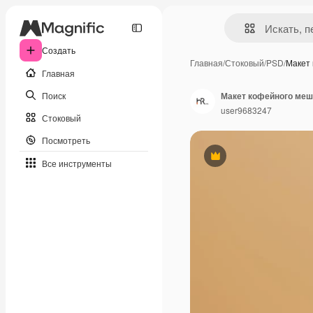
Создать
Главная
/
Стоковый
/
PSD
/
Макет
Главная
Поиск
Макет кофейного меш
user9683247
Стоковый
Посмотреть
Премиум
Все инструменты