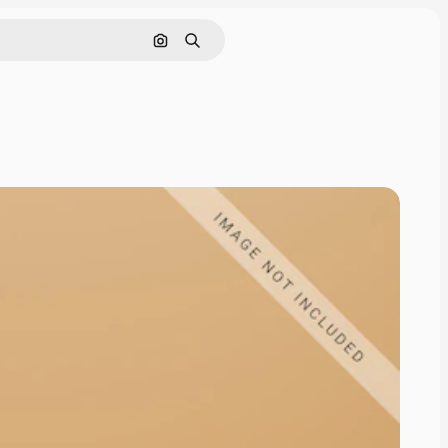
Поиск по изображению
Поиск