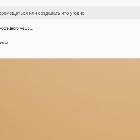
 кофейного мешо…
очка